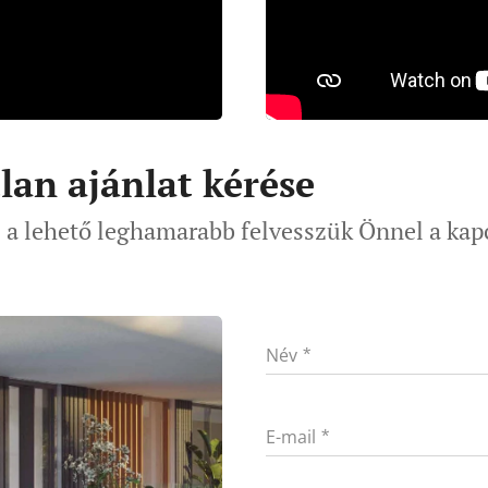
lan ajánlat kérése
s a lehető leghamarabb felvesszük Önnel a kap
Név
E-mail