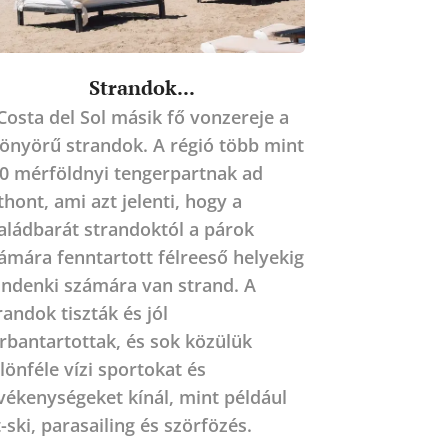
Strandok...
Costa del Sol másik fő vonzereje a
önyörű strandok. A régió több mint
0 mérföldnyi tengerpartnak ad
thont, ami azt jelenti, hogy a
aládbarát strandoktól a párok
ámára fenntartott félreeső helyekig
ndenki számára van strand. A
randok tiszták és jól
rbantartottak, és sok közülük
lönféle vízi sportokat és
vékenységeket kínál, mint például
t-ski, parasailing és szörfözés.