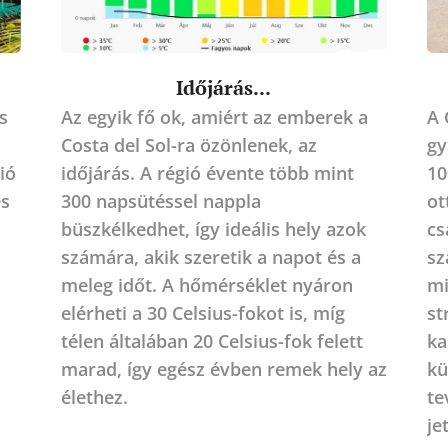
Időjárás...
s
Az egyik fő ok, amiért az emberek a
A 
Costa del Sol-ra özönlenek, az
gy
ió
időjárás. A régió évente több mint
10
és
300 napsütéssel nappla
ot
büszkélkedhet, így ideális hely azok
cs
számára, akik szeretik a napot és a
sz
meleg időt. A hőmérséklet nyáron
mi
elérheti a 30 Celsius-fokot is, míg
st
télen általában 20 Celsius-fok felett
ka
marad, így egész évben remek hely az
kü
élethez.
te
je