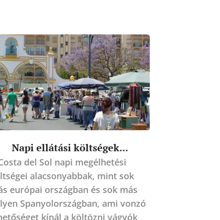
Napi ellátási költségek...
Costa del Sol napi megélhetési
ltségei alacsonyabbak, mint sok
s európai országban és sok más
lyen Spanyolországban, ami vonzó
hetőséget kínál a költözni vágyók