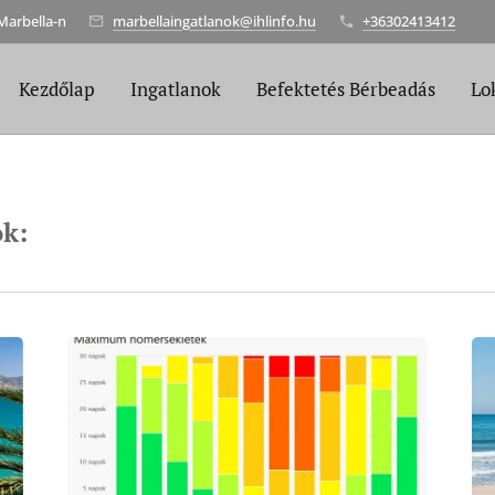
Marbella-n
marbellaingatlanok@ihlinfo.hu
+36302413412
Kezdőlap
Ingatlanok
Befektetés Bérbeadás
Lo
ók
: