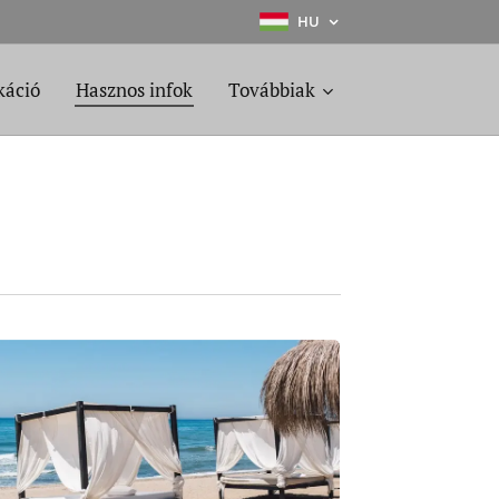
HU
káció
Hasznos infok
Továbbiak