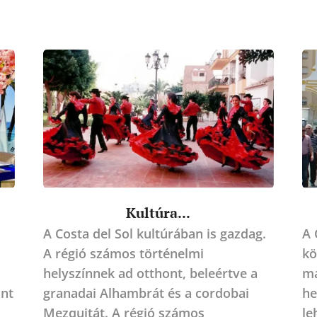
Kultúra...
A Costa del Sol kultúrában is gazdag.
A 
A régió számos történelmi
kö
helyszínnek ad otthont, beleértve a
má
int
granadai Alhambrát és a cordobai
he
Mezquitát. A régió számos
le