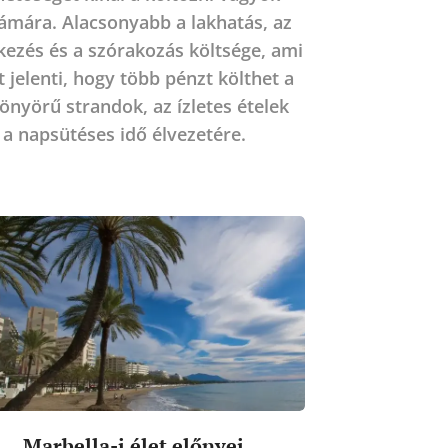
ámára. Alacsonyabb a lakhatás, az
kezés és a szórakozás költsége, ami
t jelenti, hogy több pénzt költhet a
önyörű strandok, az ízletes ételek
 a napsütéses idő élvezetére.
Marbella-i élet előnyei...