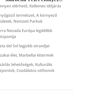
nnyen elérhető, Kellemes időjárás
nyűgöző természet, A környező
rületek, Nemzeti Parkok
erra Nevada Európa legdélibb
központja
sta del Sol legjobb strandjai
szakai élet, Marbellai éttermek
sárlás lehetőségek, Kulturális
zpontok, Csodálatos otthonok