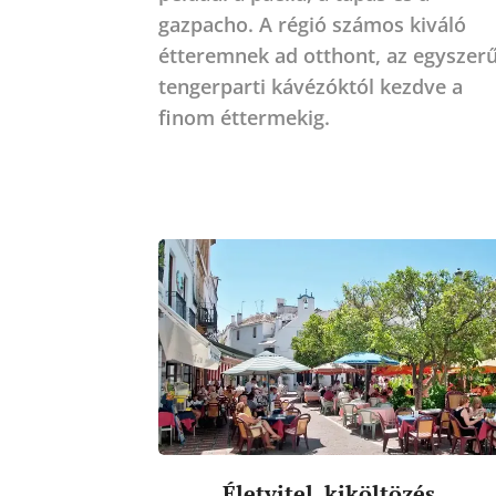
gazpacho. A régió számos kiváló
étteremnek ad otthont, az egyszer
tengerparti kávézóktól kezdve a
finom éttermekig.
Életvitel, kiköltözés...