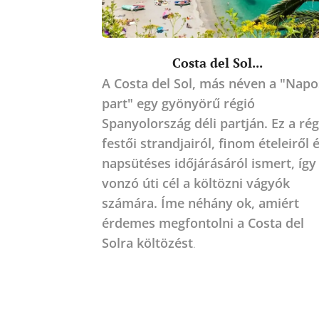
Costa del Sol...
A Costa del Sol, más néven a "Napo
part" egy gyönyörű régió
Spanyolország déli partján. Ez a rég
festői strandjairól, finom ételeiről 
napsütéses időjárásáról ismert, így
vonzó úti cél a költözni vágyók
számára. Íme néhány ok, amiért
érdemes megfontolni a Costa del
Solra költözést
.