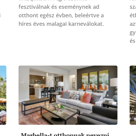
fesztiválnak és eseménynek ad
sz
ű
otthont egész évben, beleértve a
ét
híres éves malagai karneválokat.
az
gy
és
Marbella-t otthonnak nevezni...