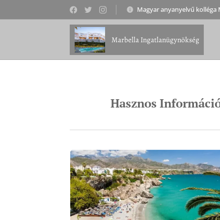
Magyar anyanyelvű kolléga 
Marbella Ingatlanügynökség
Hasznos Informáci