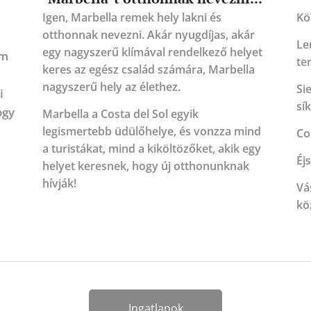
Igen, Marbella remek hely lakni és
Kö
otthonnak nevezni. Akár nyugdíjas, akár
Le
egy nagyszerű klímával rendelkező helyet
om
te
keres az egész család számára, Marbella
nagyszerű hely az élethez.
Si
i
sí
ogy
Marbella a Costa del Sol egyik
legismertebb üdülőhelye, és vonzza mind
Co
a turistákat, mind a kiköltözőket, akik egy
Éj
helyet keresnek, hogy új otthonunknak
hívják!
Vá
kö
Ingatlanok