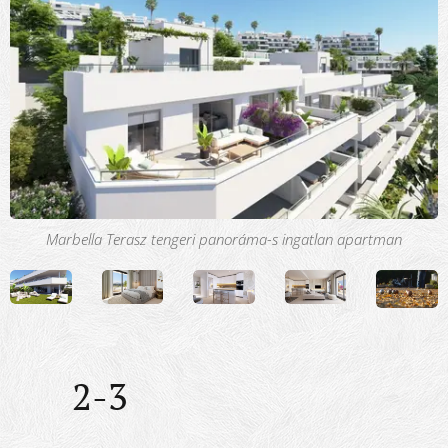
Marbella Terasz tengeri panoráma-s ingatlan apartman
2-3
🛏️