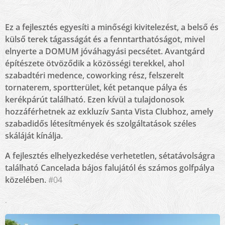
Ez a fejlesztés egyesíti a minőségi kivitelezést, a belső és
külső terek tágasságát és a fenntarthatóságot, mivel
elnyerte a DOMUM jóváhagyási pecsétet. Avantgárd
építészete ötvöződik a közösségi terekkel, ahol
szabadtéri medence, coworking rész, felszerelt
tornaterem, sportterület, két petanque pálya és
kerékpárút található. Ezen kívül a tulajdonosok
hozzáférhetnek az exkluzív Santa Vista Clubhoz, amely
szabadidős létesítmények és szolgáltatások széles
skáláját kínálja.
A fejlesztés elhelyezkedése verhetetlen, sétatávolságra
található Cancelada bájos falujától és számos golfpálya
közelében.
#04
.