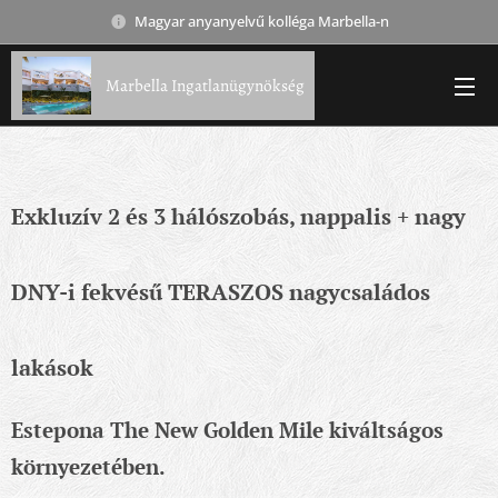
Magyar anyanyelvű kolléga Marbella-n
Marbella Ingatlanügynökség
Exkluzív 2 és 3 hálószobás,
nappalis
+ nagy
DNY-i fekvésű TERASZOS nagycsaládos
lakások
Estepona The New Golden Mile kiváltságos
környezetében.