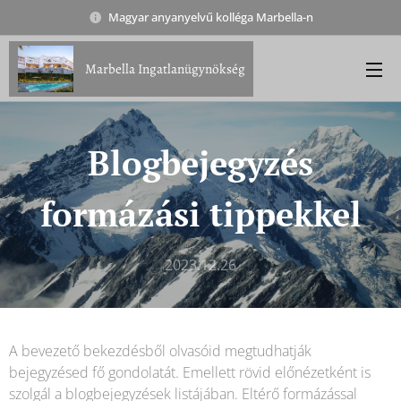
Magyar anyanyelvű kolléga Marbella-n
Marbella Ingatlanügynökség
Blogbejegyzés
formázási tippekkel
2023.12.26
A bevezető bekezdésből olvasóid megtudhatják
bejegyzésed fő gondolatát. Emellett rövid előnézetként is
szolgál a blogbejegyzések listájában. Eltérő formázással