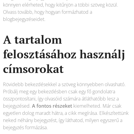
könnyen elérheted, hogy kitűnjön a többi szöveg közül.
Olvass tovább, hogy hogyan formázhatod a
blogbejegyzéseidet.
A tartalom
felosztásához használj
címsorokat
Rövidebb bekezdésekkel a szöveg könnyebben olvasható.
Próbálj meg egy bekezdésben csak egy fő gondolatra
összpontosítani, így olvasóid számára átláthatóbb lesz a
bejegyzésed.
A fontos részeket
kiemelheted. Már csak
egyetlen dolog maradt hátra, a cikk megírása. Elkészítettünk
neked néhány bejegyzést, így láthatod, milyen egyszerű a
bejegyzés formázása.