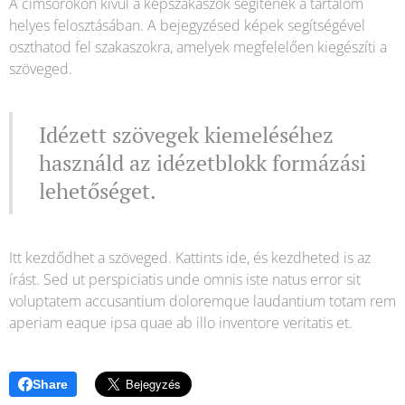
A címsorokon kívül a képszakaszok segítenek a tartalom
helyes felosztásában. A bejegyzésed képek segítségével
oszthatod fel szakaszokra, amelyek megfelelően kiegészíti a
szöveged.
Idézett szövegek kiemeléséhez
használd az idézetblokk formázási
lehetőséget.
Itt kezdődhet a szöveged. Kattints ide, és kezdheted is az
írást. Sed ut perspiciatis unde omnis iste natus error sit
voluptatem accusantium doloremque laudantium totam rem
aperiam eaque ipsa quae ab illo inventore veritatis et.
Share