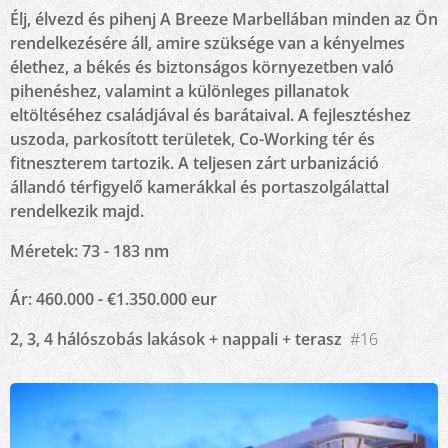
Élj, élvezd és pihenj A Breeze Marbellában minden az Ön
rendelkezésére áll, amire szüksége van a kényelmes
élethez, a békés és biztonságos környezetben való
pihenéshez, valamint a különleges pillanatok
eltöltéséhez családjával és barátaival. A fejlesztéshez
uszoda, parkosított területek, Co-Working tér és
fitneszterem tartozik. A teljesen zárt urbanizáció
állandó térfigyelő kamerákkal és portaszolgálattal
rendelkezik majd.
Méretek: 73 - 183 nm
Ár: 460.000 - €1.350.000 eur
2, 3, 4 hálószobás lakások + nappali + terasz
#16