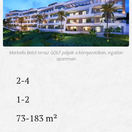
Marbella Belső terasz GOLF pályák a környezetében, ingatlan
apartman
🛏️ 2-4
🛁 1-2
🔲 73-183 m²