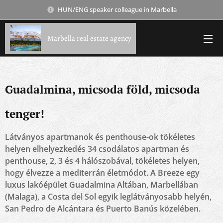
HUN/ENG speaker colleague in Marbella
Marbella real estate agency
Guadalmina, micsoda föld, micsoda
tenger!
Látványos apartmanok és penthouse-ok tökéletes
helyen elhelyezkedés 34 csodálatos apartman és
penthouse, 2, 3 és 4 hálószobával, tökéletes helyen,
hogy élvezze a mediterrán életmódot. A Breeze egy
luxus lakóépület Guadalmina Altában, Marbellában
(Malaga), a Costa del Sol egyik leglátványosabb helyén,
San Pedro de Alcántara és Puerto Banús közelében.