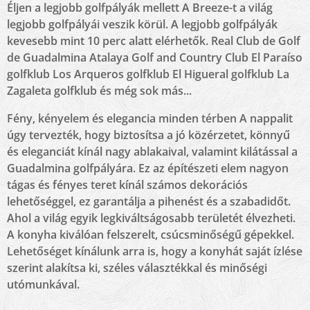
Éljen a legjobb golfpályák mellett A Breeze-t a világ
legjobb golfpályái veszik körül. A legjobb golfpályák
kevesebb mint 10 perc alatt elérhetők. Real Club de Golf
de Guadalmina Atalaya Golf and Country Club El Paraíso
golfklub Los Arqueros golfklub El Higueral golfklub La
Zagaleta golfklub és még sok más...
Fény, kényelem és elegancia minden térben A nappalit
úgy tervezték, hogy biztosítsa a jó közérzetet, könnyű
és eleganciát kínál nagy ablakaival, valamint kilátással a
Guadalmina golfpályára. Ez az építészeti elem nagyon
tágas és fényes teret kínál számos dekorációs
lehetőséggel, ez garantálja a pihenést és a szabadidőt.
Ahol a világ egyik legkiváltságosabb területét élvezheti.
A konyha kiválóan felszerelt, csúcsminőségű gépekkel.
Lehetőséget kínálunk arra is, hogy a konyhát saját ízlése
szerint alakítsa ki, széles választékkal és minőségi
utómunkával.