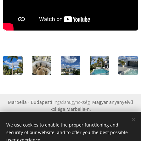
Marbella - Budapesti
Ingatlanügynökség
Magyar anyanyelvű
kolléga Marbella-n.
© 2023 Minden jog fenntartva
We use cookies to enable the proper functioning and
Az oldalt
Marbella - Budapesti
Ingatlanügynökség működteti
security of our website, and to offer you the best possible
Cookies
user experience.