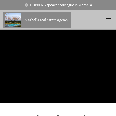
HUN/ENG speaker colleague in Marbella
Marbella real estate agency
Befektetés
Bérbeadás