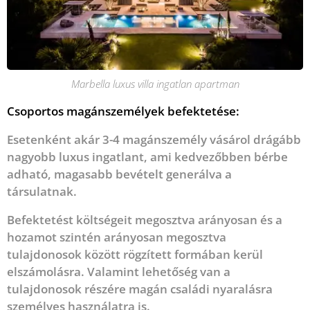
Marbella luxus villa ingatlan apartman
Csoportos magánszemélyek befektetése:
Esetenként akár 3-4 magánszemély vásárol drágább
nagyobb luxus ingatlant, ami kedvezőbben bérbe
adható, magasabb bevételt generálva a
társulatnak.
Befektetést költségeit megosztva arányosan és a
hozamot szintén arányosan megosztva
tulajdonosok között rögzített formában kerül
elszámolásra. Valamint lehetőség van a
tulajdonosok részére magán családi nyaralásra
személyes használatra is.