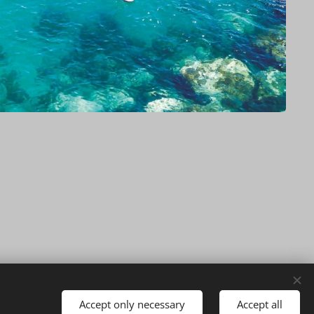
Accept only necessary
Accept all
lt
Marbella - Budapesti
Ingatlanügynökség működteti
Cookies