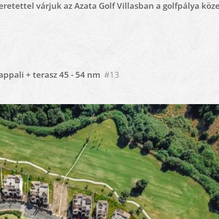
eretettel várjuk az Azata Golf Villasban a golfpálya köz
nappali + terasz 45 - 54 nm
#13