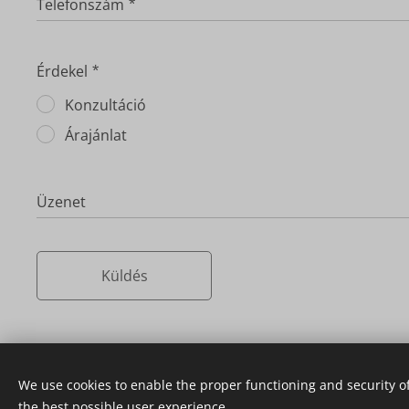
Telefonszám
Érdekel
Konzultáció
Árajánlat
Üzenet
Küldés
We use cookies to enable the proper functioning and security of
the best possible user experience.
Marbella - Budapesti
Ingatlanügynökség
Magyar anyanyelvű k