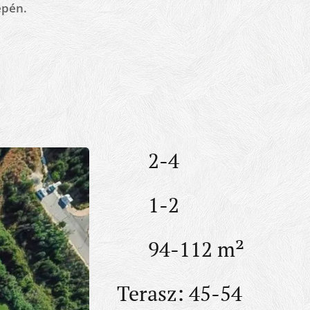
epén.
🛏️ 2-4
🛁 1-2
🔲 94-112 m²
Terasz: 45-54