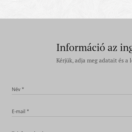
Információ az in
Kérjük, adja meg adatait és a
Név
E-mail