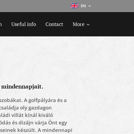
EN
n
Useful info
Contact
More
k mindennapjait.
szobákat. A golfpályára és a
családja oly gazdagon
di villát kínál kiváló
ódás és dizájn várja Önt egy
eseinek készült. A mindennapi