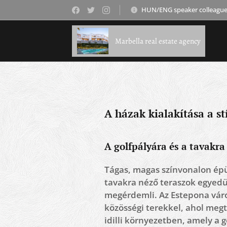
HUN/ENG speaker colleague 
Marbella real estate agency
A házak kialakítása a stí
A golfpályára és a tavakr
Tágas, magas színvonalon épül
tavakra néző teraszok egyedü
megérdemli. Az Estepona városá
közösségi terekkel, ahol megt
idilli környezetben, amely a