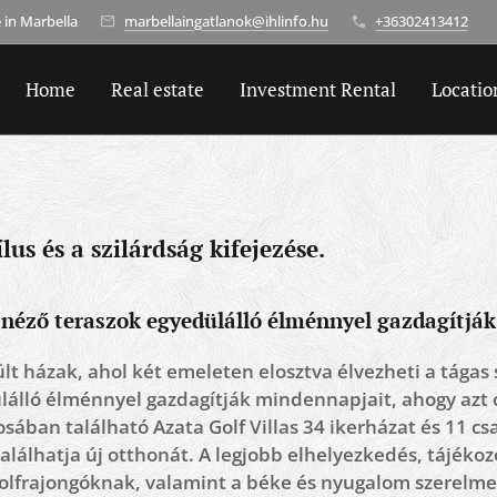
in Marbella
marbellaingatlanok@ihlinfo.hu
+36302413412
Home
Real estate
Investment Rental
Locatio
lus és a szilárdság kifejezése.
a néző teraszok egyedülálló élménnyel gazdagítjá
t házak, ahol két emeleten elosztva élvezheti a tágas 
lálló élménnyel gazdagítják mindennapjait, ahogy azt 
ban található Azata Golf Villas 34 ikerházat és 11 csalá
alálhatja új otthonát. A legjobb elhelyezkedés, tájékoz
 golfrajongóknak, valamint a béke és nyugalom szerelm