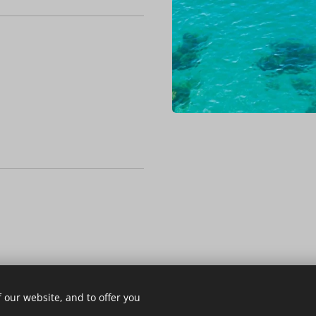
 our website, and to offer you
olléga Marbella-n.
Az olda