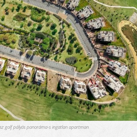
sz golf pályás panoráma-s ingatlan apartman